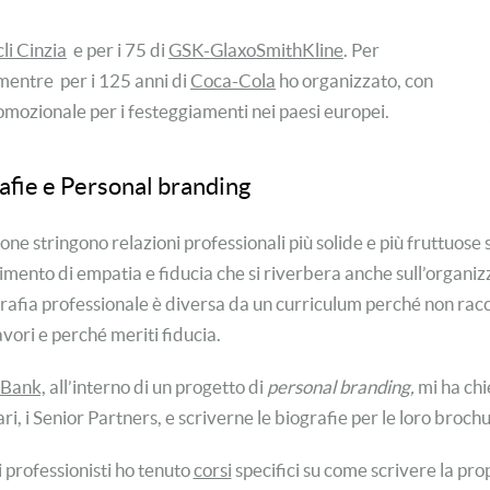
cli Cinzia
e per i 75 di
GSK-GlaxoSmithKline
. Per
 mentre per i 125 anni di
Coca-Cola
ho organizzato, con
promozionale per i festeggiamenti nei paesi europei.
afie e Personal branding
one stringono relazioni professionali più solide e più fruttuose
imento di empatia e fiducia che si riverbera anche sull’organizza
rafia professionale è diversa da un curriculum perché non raccon
vori e perché meriti fiducia.
 Bank,
all’interno di un progetto di
personal branding,
mi ha chie
ari, i Senior Partners, e scriverne le biografie per le loro brochu
i professionisti ho tenuto
corsi
specifici su come scrivere la pro