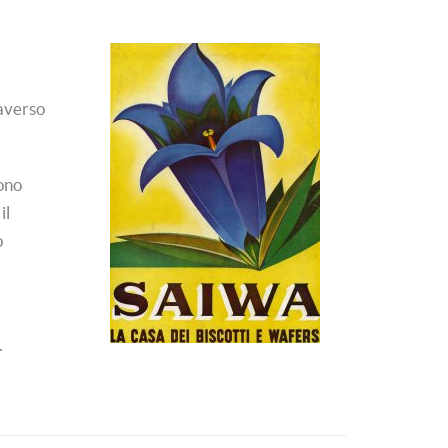
raverso
sono
il
o
.