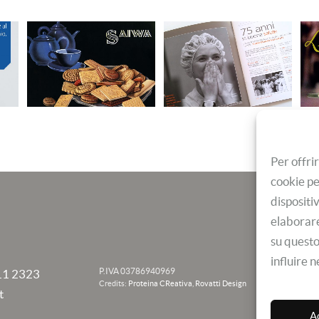
Per offri
cookie pe
dispositi
elaborare
su questo
influire 
P.IVA 03786940969
11 2323
Credits:
Proteina CReativa
,
Rovatti Design
t
A